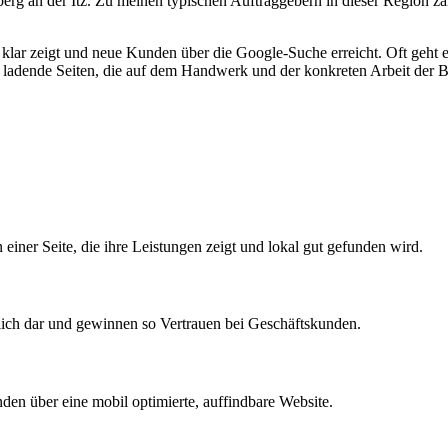
berg an der Itz. Zu meinen typischen Auftraggebern in dieser Region z
 klar zeigt und neue Kunden über die Google-Suche erreicht. Oft geht es
l ladende Seiten, die auf dem Handwerk und der konkreten Arbeit der B
ner Seite, die ihre Leistungen zeigt und lokal gut gefunden wird.
tlich dar und gewinnen so Vertrauen bei Geschäftskunden.
den über eine mobil optimierte, auffindbare Website.