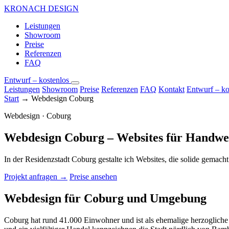
KRONACH DESIGN
Leistungen
Showroom
Preise
Referenzen
FAQ
Entwurf – kostenlos
Leistungen
Showroom
Preise
Referenzen
FAQ
Kontakt
Entwurf – ko
Start
→
Webdesign Coburg
Webdesign · Coburg
Webdesign Coburg – Websites für Handwer
In der Residenzstadt Coburg gestalte ich Websites, die solide gemach
Projekt anfragen →
Preise ansehen
Webdesign für Coburg und Umgebung
Coburg hat rund 41.000 Einwohner und ist als ehemalige herzogliche