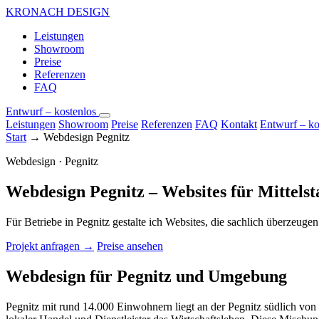
KRONACH DESIGN
Leistungen
Showroom
Preise
Referenzen
FAQ
Entwurf – kostenlos
Leistungen
Showroom
Preise
Referenzen
FAQ
Kontakt
Entwurf – ko
Start
→
Webdesign Pegnitz
Webdesign · Pegnitz
Webdesign Pegnitz – Websites für Mittels
Für Betriebe in Pegnitz gestalte ich Websites, die sachlich überzeuge
Projekt anfragen →
Preise ansehen
Webdesign für Pegnitz und Umgebung
Pegnitz mit rund 14.000 Einwohnern liegt an der Pegnitz südlich von