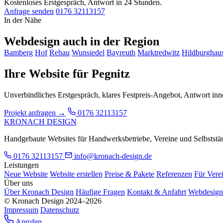
Kostenloses Erstgespräch, Antwort in 24 Stunden.
Anfrage senden
0176 32113157
In der Nähe
Webdesign auch in der Region
Bamberg
Hof
Rehau
Wunsiedel
Bayreuth
Marktredwitz
Hildburghau
Ihre Website für Pegnitz
Unverbindliches Erstgespräch, klares Festpreis-Angebot, Antwort in
Projekt anfragen →
0176 32113157
KRONACH DESIGN
Handgebaute Websites für Handwerksbetriebe, Vereine und Selbstständ
0176 32113157
info@kronach-design.de
Leistungen
Neue Website
Website erstellen
Preise & Pakete
Referenzen
Für Vere
Über uns
Über Kronach Design
Häufige Fragen
Kontakt & Anfahrt
Webdesign
© Kronach Design 2024–2026
Impressum
Datenschutz
Anrufen