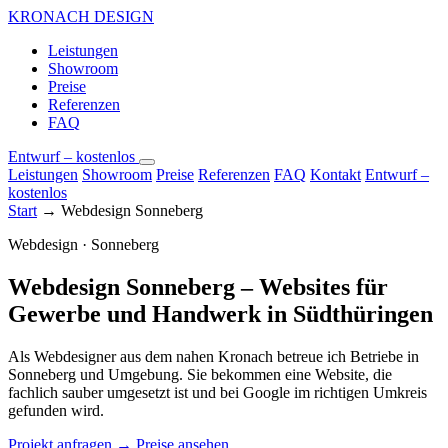
KRONACH DESIGN
Leistungen
Showroom
Preise
Referenzen
FAQ
Entwurf – kostenlos
Leistungen
Showroom
Preise
Referenzen
FAQ
Kontakt
Entwurf –
kostenlos
Start
→
Webdesign Sonneberg
Webdesign · Sonneberg
Webdesign Sonneberg – Websites für
Gewerbe und Handwerk in Südthüringen
Als Webdesigner aus dem nahen Kronach betreue ich Betriebe in
Sonneberg und Umgebung. Sie bekommen eine Website, die
fachlich sauber umgesetzt ist und bei Google im richtigen Umkreis
gefunden wird.
Projekt anfragen →
Preise ansehen